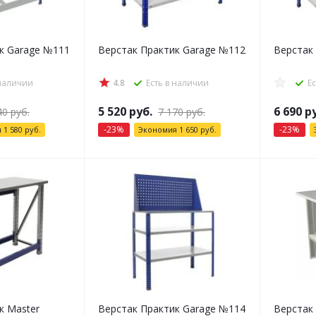
к Garage №111
Верстак Практик Garage №112
Верстак
 наличии
4.8
Есть в наличии
Е
5 520
руб.
6 690
ру
40
руб.
7 170
руб.
-
23
%
-
23
%
я
1 580
руб.
Экономия
1 650
руб.
к Master
Верстак Практик Garage №114
Верстак 