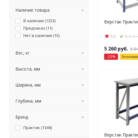
Наличие товара
В наличии (
1323
)
Верстак Практи
Предзаказ (
11
)
Нет в наличии (
15
)
5.0
Есть в
5 260
руб.
6 8
Вес, кг
-
23
%
Экономи
Высота, мм
Ширина, мм
Глубина, мм
Бренд
Практик (
1349
)
Верстак Практи