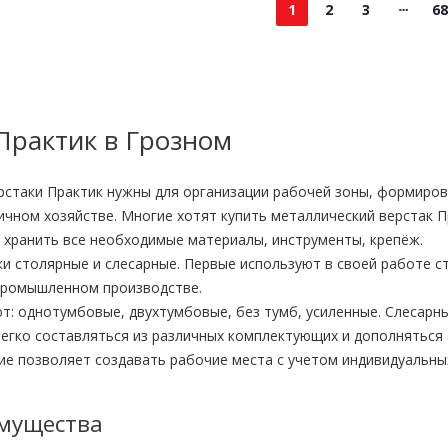
1
2
3
68
Практик в Грозном
стаки Практик нужны для организации рабочей зоны, формирова
ичном хозяйстве. Многие хотят купить металлический верстак П
 хранить все необходимые материалы, инструменты, крепёж.
и столярные и слесарные. Первые используют в своей работе с
 промышленном производстве.
т: однотумбовые, двухтумбовые, без тумб, усиленные. Слесарн
легко составляться из различных комплектующих и дополняться 
ие позволяет создавать рабочие места с учетом индивидуальны
мущества