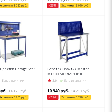
-
23
%
Экономия
3 060
руб.
Экономия
3 090
руб.
Практик Garage Set 1
Верстак Практик Master
MT100.MF1/MF1.010
Есть в наличии
3.0
Есть в наличии
уб.
10 940
руб.
14 120
руб.
14 210
руб.
-
23
%
Экономия
3 250
руб.
Экономия
3 270
руб.