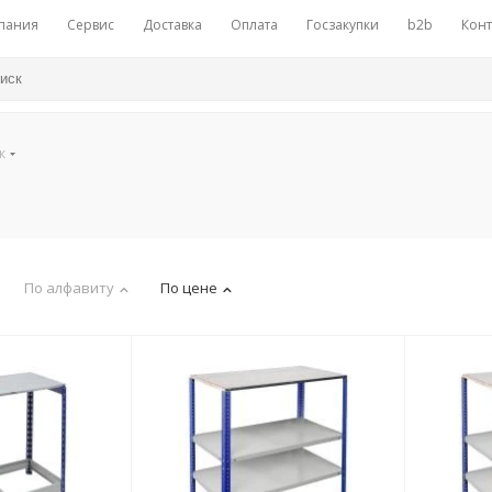
пания
Сервис
Доставка
Оплата
Госзакупки
b2b
Конт
к
По алфавиту
По цене