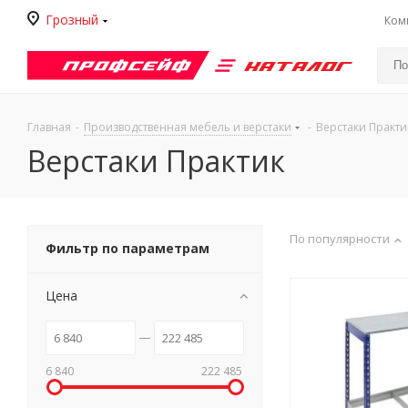
Грозный
Ком
Каталог
Главная
-
Производственная мебель и верстаки
-
Верстаки Практи
Верстаки Практик
По популярности
Фильтр по параметрам
Цена
6 840
222 485