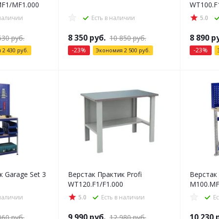
MF1/MF1.000
WT100.F
 наличии
Есть в наличии
5.0
8 350
руб.
8 890
ру
530
руб.
10 850
руб.
-
23
%
-
23
%
я
2 430
руб.
Экономия
2 500
руб.
 Garage Set 3
Верстак Практик Profi
Верстак
WT120.F1/F1.000
M100.MF
 наличии
5.0
Есть в наличии
Е
9 990
руб.
10 230
р
060
руб.
12 980
руб.