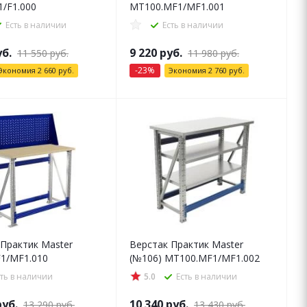
1/F1.000
MT100.MF1/MF1.001
Есть в наличии
Есть в наличии
б.
9 220
руб.
11 550
руб.
11 980
руб.
-
23
%
Экономия
2 660
руб.
Экономия
2 760
руб.
 Практик Master
Верстак Практик Master
1/MF1.010
(№106) MT100.MF1/MF1.002
сть в наличии
5.0
Есть в наличии
уб.
10 340
руб.
13 290
руб.
13 430
руб.