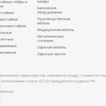
шкафы
жейные сейфы и
фы
Банковское
оборудование
стойкие
Производственная
мостойкие
мебель
взломостойкие
Медицинская мебель
ельные
Металлические
озитные
стеллажи
раиваемые
Офисная мебель
люзивные
Офисные кресла
хнических характеристик, наличия на складе, стоимости то
 положениями Статьи 437(2) Гражданского кодекса РФ.
 мебели