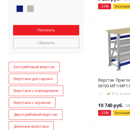
-
23
%
Экономи
Сбросить
Бестумбовый верстак
Верстаки для гаража
Верстак Практи
M100.MF1/MF1.
Верстаки с освещением
Есть в на
Верстаки с экраном
10 740
руб.
13
-
23
%
Экономи
Двухтумбовый верстак
Длинные верстаки