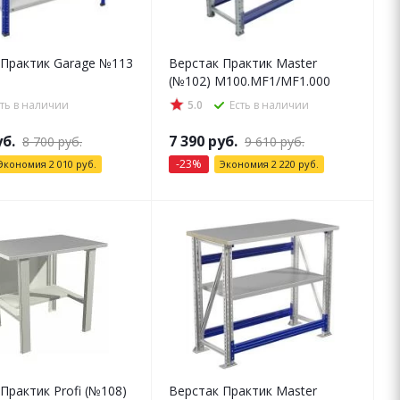
 Практик Garage №113
Верстак Практик Master
(№102) M100.MF1/MF1.000
сть в наличии
5.0
Есть в наличии
б.
7 390
руб.
8 700
руб.
9 610
руб.
-
23
%
Экономия
2 010
руб.
Экономия
2 220
руб.
Практик Profi (№108)
Верстак Практик Master