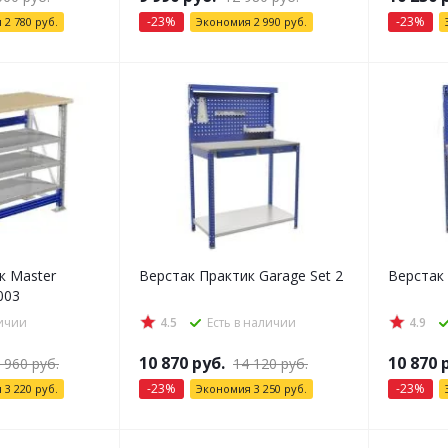
-
23
%
-
23
%
я
2 780
руб.
Экономия
2 990
руб.
к Master
Верстак Практик Garage Set 2
Верстак 
003
личии
4.5
Есть в наличии
4.9
10 870
руб.
10 870
р
 960
руб.
14 120
руб.
-
23
%
-
23
%
я
3 220
руб.
Экономия
3 250
руб.