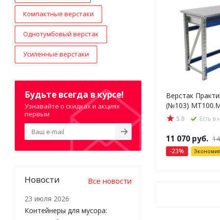
Компактные верстаки
Однотумбовый верстак
Усиленные верстаки
Будьте всегда в курсе!
Верстак Практи
(№103) MT100.
Узнавайте о скидках и акциях
первым
5.0
Есть в
11 070
руб.
14
-
23
%
Экономи
Новости
Все новости
23 июля 2026
Контейнеры для мусора: