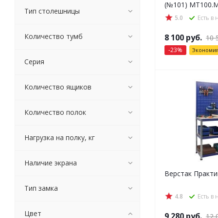
(№101) MT100.
Тип столешницы
5.0
Есть в
Количество тумб
8 100
руб.
10 
-
23
%
Экономи
Серия
Количество ящиков
Количество полок
Нагрузка на полку, кг
Наличие экрана
Верстак Практик
Тип замка
4.8
Есть в
Цвет
9 280
руб.
12 