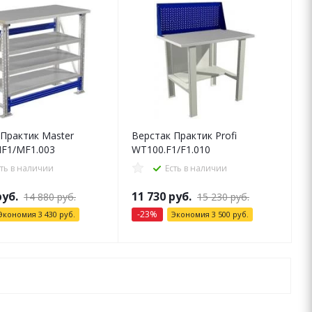
 Практик Master
Верстак Практик Profi
F1/MF1.003
WT100.F1/F1.010
сть в наличии
Есть в наличии
уб.
11 730
руб.
14 880
руб.
15 230
руб.
-
23
%
Экономия
3 430
руб.
Экономия
3 500
руб.