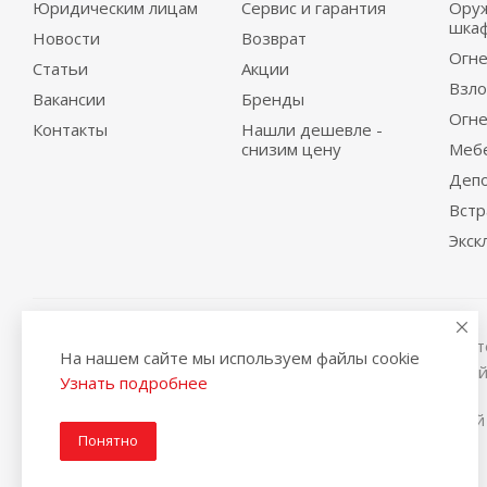
Юридическим лицам
Сервис и гарантия
Ору
шка
Новости
Возврат
Огне
Статьи
Акции
Взло
Вакансии
Бренды
Огне
Контакты
Нашли дешевле -
снизим цену
Меб
Деп
Вст
Экск
Вся представленная на сайте информация, касающаяся те
На нашем сайте мы используем файлы cookie
условиях не является публичной офертой, определяемой
Узнать подробнее
2014-2026 © Интернет магазин сейфов и металлической
Понятно