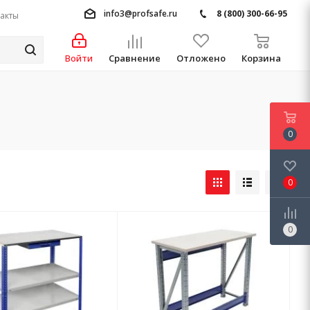
info3@profsafe.ru
8 (800) 300-66-95
акты
Войти
Сравнение
Отложено
Корзина
0
0
0