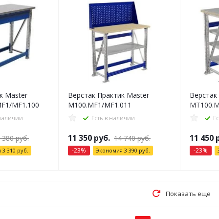
к Master
Верстак Практик Master
Верстак
MF1/MF1.100
M100.MF1/MF1.011
MT100.M
 наличии
Есть в наличии
Е
11 350
руб.
11 450
р
 380
руб.
14 740
руб.
-
23
%
-
23
%
я
3 310
руб.
Экономия
3 390
руб.
Показать еще