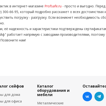
актик в интернет-магазине
Profsafe.ru
- просто и выгодно. Пере
0) 300-66-95, который подробно расскажет о всех достоинствах 
твить погрузку - разгрузку. Если возникнет необходимость сб
но.
и, её надежность и характеристики подтверждены сертификата
йф" работает напрямую с заводами-производителями, поэтому 
 Позвоните нам!
алог сейфов
Каталог
Оставайтес
оборудования и
ы для дома
мебели
ы для офиса
Металлические